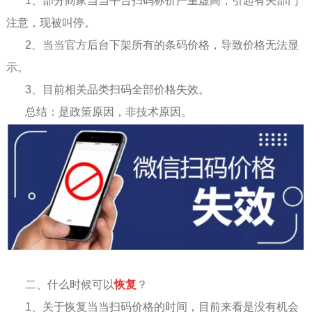
1、部分商家当当平台扫码标价严重虚高，引起有关部门
注意，现被叫停。
2、当当官方后台下架所有的条码价格，导致价格无法显
示。
3、目前相关品类扫码全部价格失效。
总结：是政策原因，非技术原因。
二、什么时候可以
恢复
？
1、关于恢复当当扫码价格的时间，目前来看是没有机会